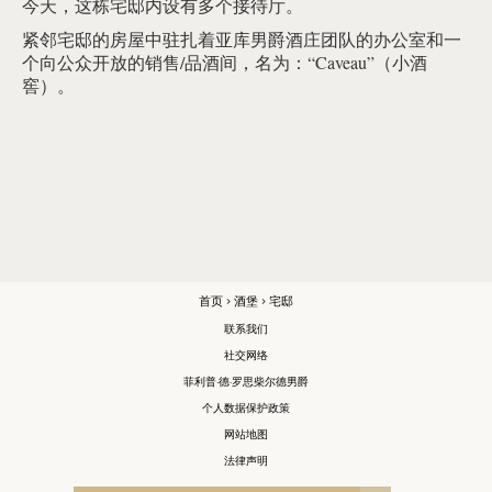
今天，这栋宅邸内设有多个接待厅。
紧邻宅邸的房屋中驻扎着亚库男爵酒庄团队的办公室和一
个向公众开放的销售/品酒间，名为：“Caveau”（小酒
窖）。
首页
>
酒堡
> 宅邸
联系我们
社交网络
菲利普·德·罗思柴尔德男爵
个人数据保护政策
网站地图
法律声明