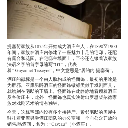
提塞荷家族从1875年开始成为酒庄主人，在1890至1900
年间，家族在酒庄内修建了一座魅力十足的宅邸，还配
有露台和花园。在宅邸主墙面上，至今还点缀着该家族
法语名字的首字母缩写“GT”，代表
着“ Guyonnet Tisseyre”，中文意思是“居约内·提塞荷”。
酒庄的徽标是一个由人脸构成的怪面饰，最初的用途是
为辟邪。亚库男爵酒庄的怪面饰徽标类似于戏剧面具，
就镌刻在宅邸的正墙上。怪面饰在此静静地看顾着酒庄
及各位庄主，此外，怪面饰也真实映射出罗思柴尔德家
族对戏剧艺术的情有独钟。
今天，这栋宅邸内设有多个接待厅。紧邻宅邸的房屋中
驻扎着亚库男爵酒庄团队的办公室和一个向公众开放的
销售/品酒间，名为：“Caveau”（小酒窖）。