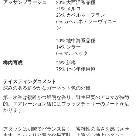
アッサンブラージュ
80% 大西洋系品種
51% メルロ
23% カベルネ・フラン
6% カベルネ・ソーヴィニヨ
ン
20% 地中海系品種
14% シラー
6% マルベック
樽内育成
25% 新樽
75% 1〜3年使用樽
テイスティングコメント
深みのある鮮やかなガーネット色の外観。
第一次香は複雑かつ鮮明な香り。野生果実のアロマが特徴
的。エアレーション後にはブラックチェリーのノートが広
がります。
アタックは明瞭でバランス良く、複雑性の高さを感じさせ
ます。たっぷりと豊かな果実味、上質で心地よいタンニ