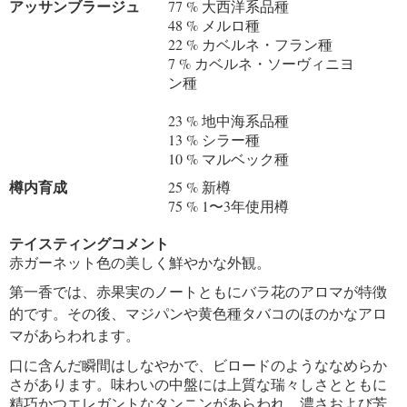
アッサンブラージュ
77 % 大西洋系品種
48 % メルロ種
22 % カベルネ・フラン種
7 % カベルネ・ソーヴィニヨ
ン種
23 % 地中海系品種
13 % シラー種
10 % マルベック種
樽内育成
25 % 新樽
75 % 1〜3年使用樽
テイスティングコメント
赤ガーネット色の美しく鮮やかな外観。
第一香では、赤果実のノートともにバラ花のアロマが特徴
的です。その後、マジパンや黄色種タバコのほのかなアロ
マがあらわれます。
口に含んだ瞬間はしなやかで、ビロードのようななめらか
さがあります。味わいの中盤には上質な瑞々しさとともに
精巧かつエレガントなタンニンがあらわれ、濃さおよび芳